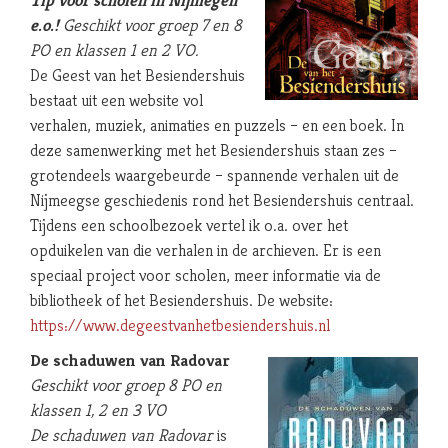
Tip voor scholen in Nijmegen
e.o.!
Geschikt voor groep 7 en 8
PO en klassen 1 en 2 VO.
De Geest van het Besiendershuis
bestaat uit een website vol
verhalen, muziek, animaties en puzzels – en een boek. In
deze samenwerking met het Besiendershuis staan zes –
grotendeels waargebeurde – spannende verhalen uit de
Nijmeegse geschiedenis rond het Besiendershuis centraal.
Tijdens een schoolbezoek vertel ik o.a. over het
opduikelen van die verhalen in de archieven. Er is een
speciaal project voor scholen, meer informatie via de
bibliotheek of het Besiendershuis. De website:
https://www.degeestvanhetbesiendershuis.nl
De schaduwen van Radovar
Geschikt voor groep 8 PO en
klassen 1, 2 en 3 VO
De schaduwen van Radovar
is