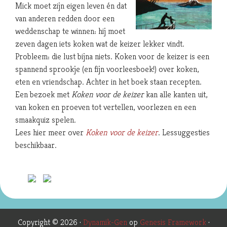
Mick moet zijn eigen leven én dat
van anderen redden door een
weddenschap te winnen: hij moet
zeven dagen iets koken wat de keizer lekker vindt.
Probleem: die lust bijna niets. Koken voor de keizer is een
spannend sprookje (en fijn voorleesboek!) over koken,
eten en vriendschap. Achter in het boek staan recepten.
Een bezoek met
Koken voor de keizer
kan alle kanten uit,
van koken en proeven tot vertellen, voorlezen en een
smaakquiz spelen.
Lees hier meer over
Koken voor de keizer
. Lessuggesties
beschikbaar.
Copyright © 2026 ·
Dynamik-Gen
op
Genesis Framework
·