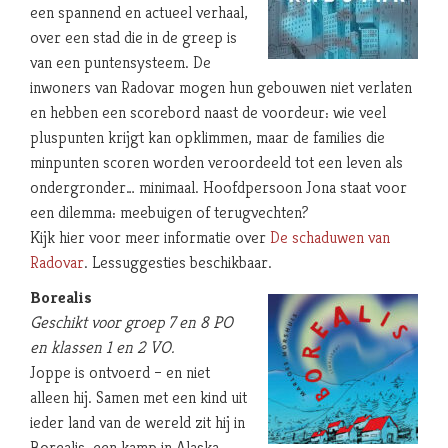
een spannend en actueel verhaal,
over een stad die in de greep is
van een puntensysteem. De
inwoners van Radovar mogen hun gebouwen niet verlaten
en hebben een scorebord naast de voordeur: wie veel
pluspunten krijgt kan opklimmen, maar de families die
minpunten scoren worden veroordeeld tot een leven als
ondergronder… minimaal. Hoofdpersoon Jona staat voor
een dilemma: meebuigen of terugvechten?
Kijk hier voor meer informatie over
De schaduwen van
Radovar
. Lessuggesties beschikbaar.
Borealis
Geschikt voor groep 7 en 8 PO
en klassen 1 en 2 VO.
Joppe is ontvoerd – en niet
alleen hij. Samen met een kind uit
ieder land van de wereld zit hij in
Borealis, een kamp in Alaska.