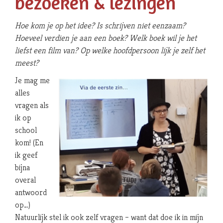
bezoeken & lezingen
Hoe kom je op het idee? Is schrijven niet eenzaam?
Hoeveel verdien je aan een boek? Welk boek wil je het
liefst een film van? Op welke hoofdpersoon lijk je zelf het
meest?
Je mag me
alles
vragen als
ik op
school
kom! (En
ik geef
bijna
overal
antwoord
op…)
Natuurlijk stel ik ook zelf vragen – want dat doe ik in mijn