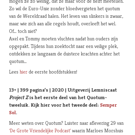
mogen ze zo weinig, dat ze maar voor de helft meetellen.
Zo wil de Euro-Unie zonder bloedvergieten het quotum
van de Wereldraad halen. Het leven van slinkers is zwaar,
maar wie zich aan alle regels houdt, overleeft het wel.
Of… toch niet?
Axel en Tommy moeten vluchten nadat hun ouders zijn
opgepakt. Tijdens hun zoektocht naar een veilige plek,
ontdekken ze langzaam de duistere krachten achter het
quotum…
Lees
hier
de eerste hoofdstukken!
13+ | 399 pagina’s | 2020 | Uitgeverij Lemniscaat
Project Z
is het eerste deel van het Quotum-
tweeluik. Kijk hier voor het tweede deel:
Semper
Sol
.
Meer weten over Quotum? Luister naar aflevering 29 van
‘De Grote Vriendelijke Podcast’
waarin Marloes Morshuis