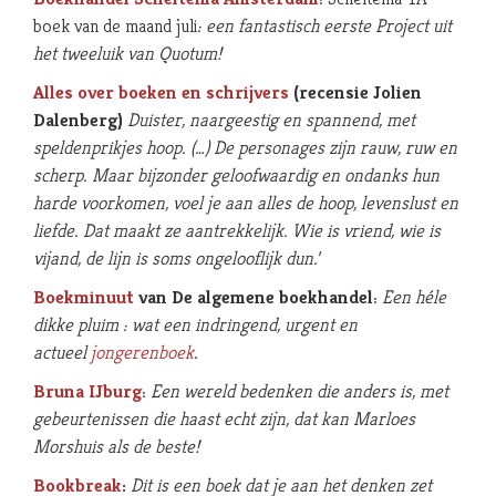
boek van de maand juli
: een fantastisch eerste Project uit
het tweeluik van Quotum!
Alles over boeken en schrijvers
(recensie Jolien
Dalenberg)
Duister, naargeestig en spannend, met
speldenprikjes hoop. (…)
De personages zijn rauw, ruw en
scherp. Maar bijzonder geloofwaardig en ondanks hun
harde voorkomen, voel je aan alles de hoop, levenslust en
liefde. Dat maakt ze aantrekkelijk. Wie is vriend, wie is
vijand, de lijn is soms ongelooflijk dun.’
Boekminuut
van De algemene boekhandel
:
Een héle
dikke pluim : wat een indringend, urgent en
actueel
jongerenboek
.
Bruna IJburg
:
Een wereld bedenken die anders is, met
gebeurtenissen die haast echt zijn, dat kan Marloes
Morshuis als de beste!
Bookbreak
:
Dit is een boek dat je aan het denken zet