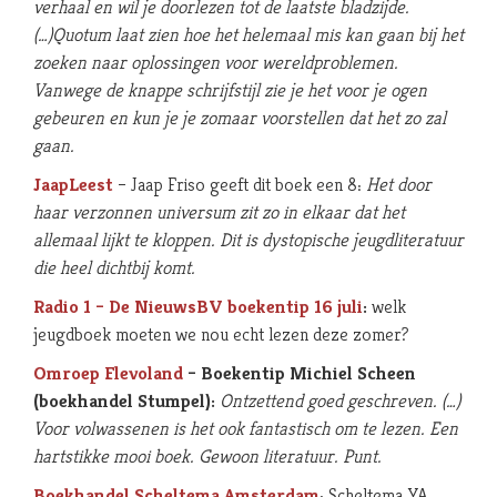
verhaal en wil je doorlezen tot de laatste bladzijde.
(…)Quotum laat zien hoe het helemaal mis kan gaan bij het
zoeken naar oplossingen voor wereldproblemen.
Vanwege de knappe schrijfstijl zie je het voor je ogen
gebeuren en kun je je zomaar voorstellen dat het zo zal
gaan.
JaapLeest
– Jaap Friso geeft dit boek een 8:
Het door
haar verzonnen universum zit zo in elkaar dat het
allemaal lijkt te kloppen. Dit is dystopische jeugdliteratuur
die heel dichtbij komt.
Radio 1 – De NieuwsBV boekentip 16 juli
:
welk
jeugdboek moeten we nou echt lezen deze zomer?
Omroep Flevoland
– Boekentip Michiel Scheen
(boekhandel Stumpel):
Ontzettend goed geschreven. (…)
Voor volwassenen is het ook fantastisch om te lezen. Een
hartstikke mooi boek. Gewoon literatuur. Punt.
Boekhandel Scheltema Amsterdam
: Scheltema YA