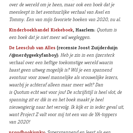
over de wereld om je heen, maar ook een boek dat je
meesleept in het avontuurlijke verhaal van Axel en
Tommy. Een van mijn favoriete boeken van 2020, nu al.
Kinderboekhandel Kiekeboek
, Haarlem:
Quotum is
een boek dat je niet meer wil wegleggen
.
De Leesclub van Alles
(recensie Joost Zuijderduijn
/@nerdygeekyfanboy):
Heb je zin in een ijzersterk
verhaal over een heftige toekomstige wereld waarin
haast geen uitweg mogelijk is? Wil je een spannend
avontuur voor zowel mannelijke als vrouwelijke lezers,
waarbij je achteraf alleen maar meer wilt? Dan
is Quotum echt wat voor jou! De schrijfstijl is heel vlot, de
spanning zit er dik in en het boek maakt je heel
nieuwsgierig naar het vervolg. Ik kijk er in ieder geval uit,
want Project Z valt voor mij tot een van de YA-toppers
van 2020!
proudbookjunky
:
Superspannend en leest als een