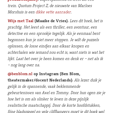
trein.
Quotum Project Z,
de nieuwste van Marloes
Morshuis is
een
dikke vette aanrader
.
Wijs met Taal
(Maaike de Vries)
:
Lees dit boek, het is
prachtig. Het leest als een thriller, een avontuur, een
detective en een sprookje tegelijk. Als je eenmaal bent
begonnen kun je niet meer stoppen. Je wilt de puzzels
oplossen, de losse eindjes aan elkaar knopen en
achterhalen wie iemand nou echt is, want niets is wat het
lijkt. Laat het over je heen komen en denk er – net als ik
– nog lang over na.
@benblom.nl
op Instagram (Ben Blom,
theatermaker/docent Nederlands):
Als lezer duik je
gelijk in de spannende, vaak beklemmende
gebeurtenissen van Axel en Tommy. Door hun ogen zie je
hoe het is om als slinker te leven in deze pijnlijk
realistische maatschappij. Door de korte hoofdstukken,
fijne bladspiegel en vele cliffhangers moet je dit boek wel