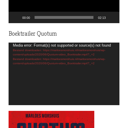
00:00
02:13
Boektrailer Quotum
Videospeler
Media error: Format(s) not supported or source(s) not found
Bestand downloaden: https://marloesmorshuis.nl/marloesmorshuis/wp-
content/uploads/2020/06/Quotum-video_Boektrailer.mp4?_=2
Bestand downloaden: https://marloesmorshuis.nl/marloesmorshuis/wp-
content/uploads/2020/06/Quotum-video_Boektrailer.mp4?_=2