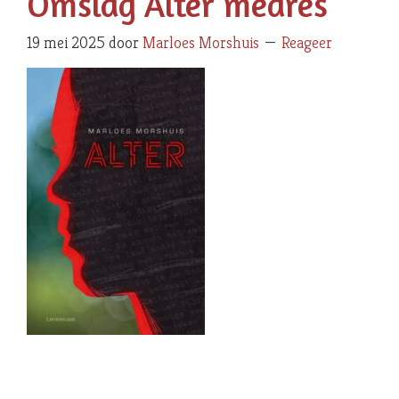
Omslag Alter medres
19 mei 2025
door
Marloes Morshuis
Reageer