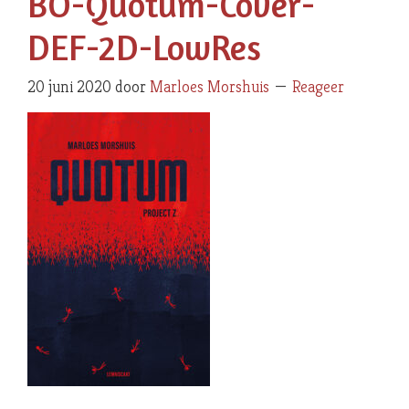
BO-Quotum-Cover-
DEF-2D-LowRes
20 juni 2020
door
Marloes Morshuis
Reageer