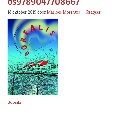
os9789047708667
18 oktober 2019
door
Marloes Morshuis
Reageer
Borealis