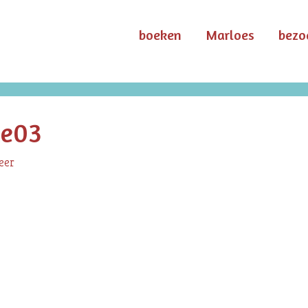
boeken
Marloes
bezo
ie03
eer