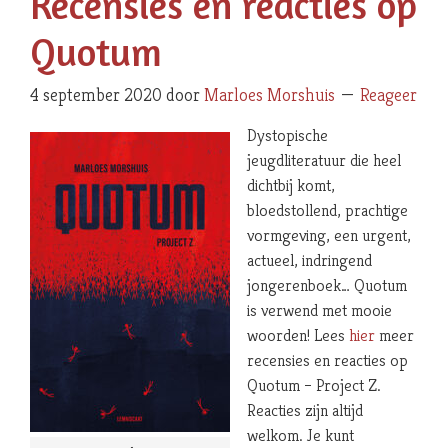
Recensies en reacties op
Quotum
4 september 2020
door
Marloes Morshuis
Reageer
Dystopische
jeugdliteratuur die heel
dichtbij komt,
bloedstollend, prachtige
vormgeving, een urgent,
actueel, indringend
jongerenboek… Quotum
is verwend met mooie
woorden! Lees
hier
meer
recensies en reacties op
Quotum – Project Z.
Reacties zijn altijd
welkom. Je kunt