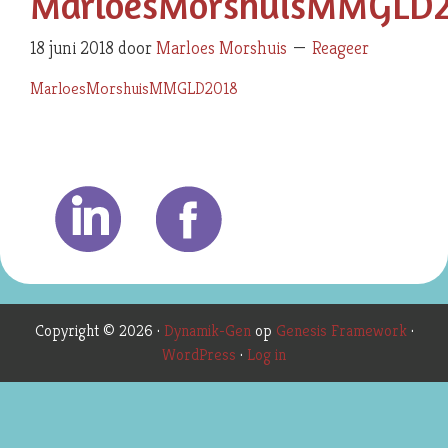
MarloesMorshuisMMGLD
18 juni 2018
door
Marloes Morshuis
Reageer
MarloesMorshuisMMGLD2018
Copyright © 2026 ·
Dynamik-Gen
op
Genesis Framework
·
WordPress
·
Log in