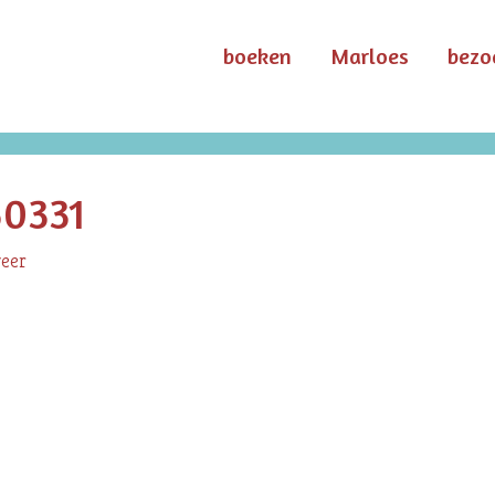
boeken
Marloes
bezo
50331
eer