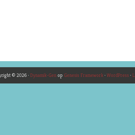
right © 2026 ·
Dynamik-Gen
op
Genesis Framework
·
WordPress
·
L