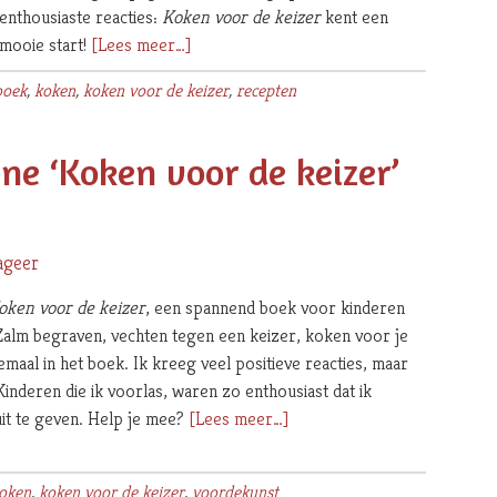
enthousiaste reacties:
Koken voor de keizer
kent een
overSpannend
mooie start!
[Lees meer…]
kinderboek
boek
,
koken
,
koken voor de keizer
,
recepten
‘Koken
voor
de
 ‘Koken voor de keizer’
keizer’
verschenen!
ageer
oken voor de keizer
, een spannend boek voor kinderen
. Zalm begraven, vechten tegen een keizer, koken voor je
emaal in het boek. Ik kreeg veel positieve reacties, maar
Kinderen die ik voorlas, waren zo enthousiast dat ik
overCrowdfundingcampagn
uit te geven. Help je mee?
[Lees meer…]
‘Koken
voor
oken
,
koken voor de keizer
,
voordekunst