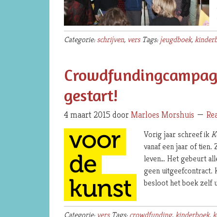
Categorie:
schrijven
,
vers
Tags:
jeugdboek
,
kinder
Crowdfundingcampagne
gestart!
4 maart 2015
door
Marloes Morshuis
Re
Vorig jaar schreef ik
K
vanaf een jaar of tien
leven… Het gebeurt all
geen uitgeefcontract. 
besloot het boek zelf 
Categorie:
vers
Tags:
crowdfunding
,
kinderboek
,
k