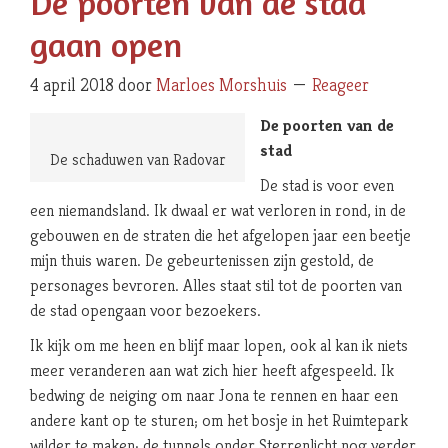
De poorten van de stad
gaan open
4 april 2018
door
Marloes Morshuis
Reageer
De poorten van de
stad
De schaduwen van Radovar
De stad is voor even
een niemandsland. Ik dwaal er wat verloren in rond, in de
gebouwen en de straten die het afgelopen jaar een beetje
mijn thuis waren. De gebeurtenissen zijn gestold, de
personages bevroren. Alles staat stil tot de poorten van
de stad opengaan voor bezoekers.
Ik kijk om me heen en blijf maar lopen, ook al kan ik niets
meer veranderen aan wat zich hier heeft afgespeeld. Ik
bedwing de neiging om naar Jona te rennen en haar een
andere kant op te sturen; om het bosje in het Ruimtepark
wilder te maken; de tunnels onder Sterrenlicht nog verder