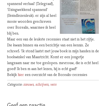
spannend verhaal’ (Telegraaf),
‘IJzingwekkend spannend’
(Ikvindlezenleuk): er zijn al heel
mooie woorden geschreven
over Borealis, waarmee ik heel
blij ben.
Maar een van de leukste recensies staat niet in het rijtje.
Die kwam binnen via een berichtje van een kennis. Ze
schreef: ‘Ik stond laatst met jouw boek in mijn handen in de
boekwinkel van Maastricht. Komt er een jongetje
langzaam naar me toe geslopen: mevrouw, die is echt heel
goed! Ik ben m aan het lezen, hij is echt gaaf!’
Bekijk
hier
een overzicht van de Borealis-recensies
Categorie:
nieuws
,
schrijven
,
vers
Geef een reactie