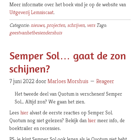
Meer informatie over het boek vind je op de website van
Uitgeverij Lemniscaat
.
Categorie:
nieuws
,
projecten
,
schrijven
,
vers
Tags:
geestvanhetbesiendershuis
Semper Sol… gaat de zon
schijnen?
7 juni 2022
door
Marloes Morshuis
Reageer
Het tweede deel van Quotum is verschenen! Semper
Sol… Altijd zon? We gaan het zien.
Lees
hier
alvast de eerste reacties op Semper Sol.
Quotum nog niet gelezen? Bekijk dan
hier
meer info, de
boektrailer en recensies.
PS: je kúnt Semper Sol ook lezen als je Quotum niet hebt