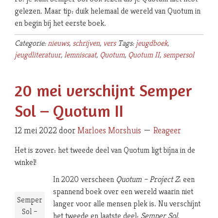
gelezen. Maar tip: duik helemaal de wereld van Quotum in
en begin bij het eerste boek.
Categorie:
nieuws
,
schrijven
,
vers
Tags:
jeugdboek
,
jeugdliteratuur
,
lemniscaat
,
Quotum
,
Quotum II
,
sempersol
20 mei verschijnt Semper
Sol – Quotum II
12 mei 2022
door
Marloes Morshuis
Reageer
Het is zover: het tweede deel van Quotum ligt bijna in de
winkel!
In 2020 verscheen
Quotum – Project Z
: een
spannend boek over een wereld waarin niet
Semper
langer voor alle mensen plek is. Nu verschijnt
Sol –
het tweede en laatste deel:
Semper Sol
.