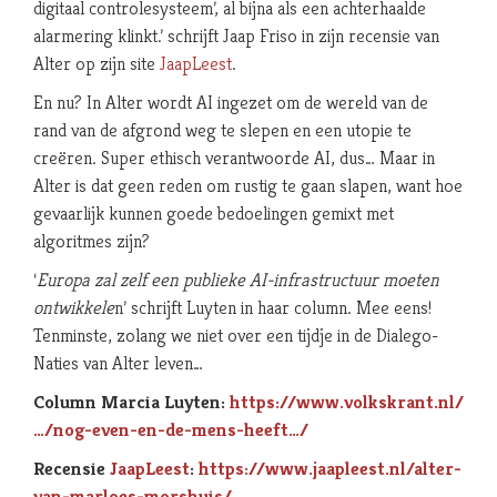
digitaal controlesysteem’, al bijna als een achterhaalde
alarmering klinkt.’ schrijft Jaap Friso in zijn recensie van
Alter op zijn site
JaapLeest
.
En nu? In Alter wordt AI ingezet om de wereld van de
rand van de afgrond weg te slepen en een utopie te
creëren. Super ethisch verantwoorde AI, dus… Maar in
Alter is dat geen reden om rustig te gaan slapen, want hoe
gevaarlijk kunnen goede bedoelingen gemixt met
algoritmes zijn?
‘
Europa zal zelf een publieke AI-infrastructuur moeten
ontwikkele
n’ schrijft Luyten in haar column. Mee eens!
Tenminste, zolang we niet over een tijdje in de Dialego-
Naties van Alter leven…
Column Marcia Luyten:
https://www.volkskrant.nl/
…/nog-even-en-de-mens-heeft…/
Recensie
JaapLeest
:
https://www.jaapleest.nl/alter-
van-marloes-morshuis/