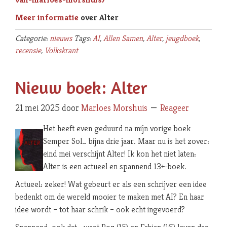
Meer informatie
over Alter
Categorie:
nieuws
Tags:
AI
,
Allen Samen
,
Alter
,
jeugdboek
,
recensie
,
Volkskrant
Nieuw boek: Alter
21 mei 2025
door
Marloes Morshuis
Reageer
Het heeft even geduurd na mijn vorige boek
Semper Sol… bijna drie jaar. Maar nu is het zover:
eind mei verschijnt Alter! Ik kon het niet laten:
Alter is een actueel en spannend 13+-boek.
Actueel: zeker! Wat gebeurt er als een schrijver een idee
bedenkt om de wereld mooier te maken met AI? En haar
idee wordt – tot haar schrik – ook echt ingevoerd?
Spannend: ook dat… want Roz (15) en Fabian (16) leven dan