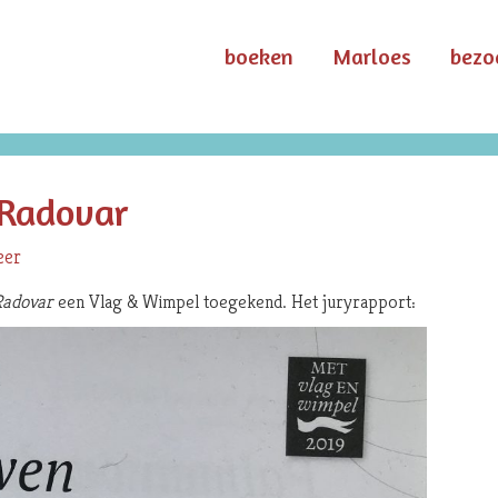
boeken
Marloes
bezo
 Radovar
eer
Radovar
een Vlag & Wimpel toegekend. Het juryrapport: