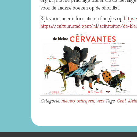
erg blij met de prachtige trailer die de leerl
voor de andere boeken op de shortlist.
Kijk voor meer informatie en filmpjes op
https
https://cultuur.stad.gent/nl/activiteiten/de-kle
Categorie:
nieuws
,
schrijven
,
vers
Tags:
Gent
,
klei