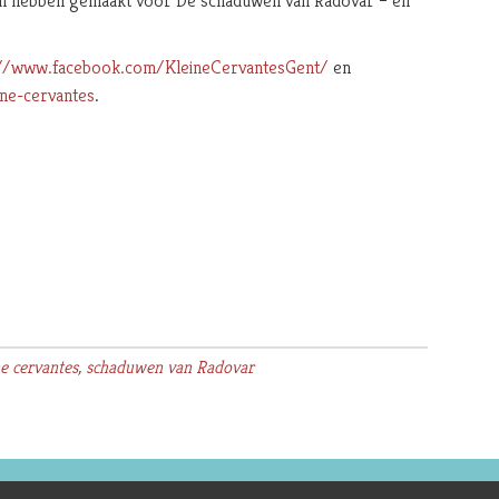
ingen hebben gemaakt voor De schaduwen van Radovar – en
://www.facebook.com/KleineCervantesGent/
en
ine-cervantes
.
ne cervantes
,
schaduwen van Radovar