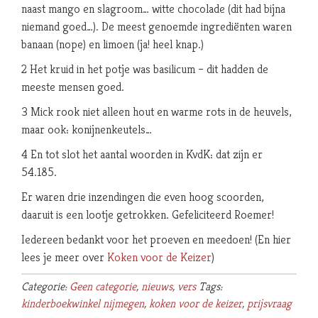
naast mango en slagroom… witte chocolade (dit had bijna
niemand goed…). De meest genoemde ingrediënten waren
banaan (nope) en limoen (ja! heel knap.)
2 Het kruid in het potje was basilicum – dit hadden de
meeste mensen goed.
3 Mick rook niet alleen hout en warme rots in de heuvels,
maar ook: konijnenkeutels…
4 En tot slot het aantal woorden in KvdK: dat zijn er
54.185.
Er waren drie inzendingen die even hoog scoorden,
daaruit is een lootje getrokken. Gefeliciteerd Roemer!
Iedereen bedankt voor het proeven en meedoen! (En hier
lees je meer over
Koken voor de Keizer
)
Categorie:
Geen categorie
,
nieuws
,
vers
Tags:
kinderboekwinkel nijmegen
,
koken voor de keizer
,
prijsvraag