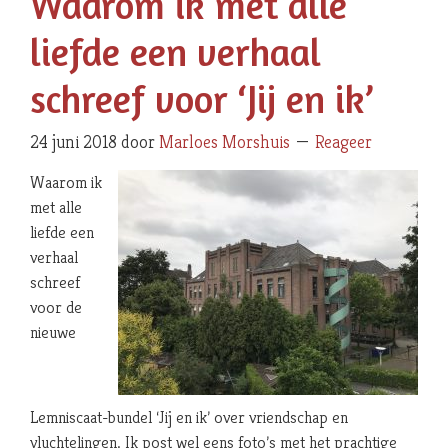
Waarom ik met alle
liefde een verhaal
schreef voor ‘Jij en ik’
24 juni 2018
door
Marloes Morshuis
Reageer
Waarom ik
met alle
liefde een
verhaal
schreef
voor de
nieuwe
Lemniscaat-bundel ‘Jij en ik’ over vriendschap en
vluchtelingen. Ik post wel eens foto’s met het prachtige