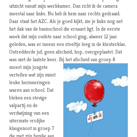
uitzicht vanuit mijn werkkamer. Dan richt ik de camera
meestal naar links. Nu heb ik hem naar rechts gedraaid.
Daar staat het AZC. Als je goed kijkt, zie je links nog net
het dak van de basisschool die ernaast ligt. In de eerste
week dat mijn oudste naar school ging, alweer 12 jaar
geleden, was er ineens een stoeltje leeg in de kleuterklas.
Ontredderde juf, geen afscheid, hop, overgeplaatst. Dat
was niet de laatste keer. Bij het
afscheid van groep 8
moest mijn jongste
vertellen wat zijn minst
leuke herinneringen
waren aan school. Dat
bleken een stevige
valpartij en de
verdwijning van een
uitermate vrolijke
klasgenoot in groep 7
die met zijn familie aan